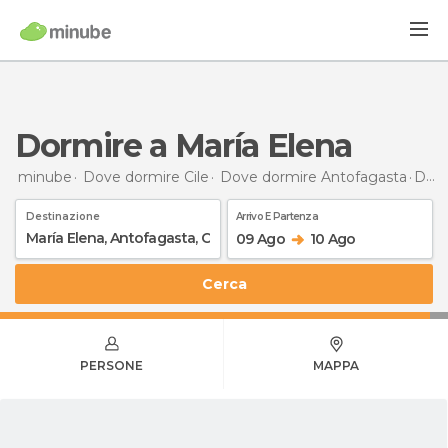
Dormire a María Elena
minube
Dove dormire Cile
Dove dormire Antofagasta
Dormire
Destinazione
Arrivo E Partenza
09 Ago
10 Ago
Cerca
PERSONE
MAPPA