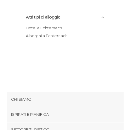
Altri tipi di alloggio
Hotel a Echternach
Alberghi a Echternach
CHI SIAMO
Cookies
ISPIRATI E PIANIFICA
Politica di privacy
footer@item_discovertips_anchor
SETTORE TURISTICO