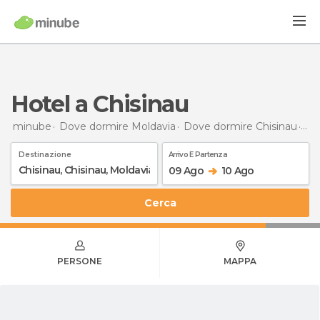
Hotel a Chisinau
minube
Dove dormire Moldavia
Dove dormire Chisinau
Ho
Destinazione
Arrivo E Partenza
09 Ago
10 Ago
Cerca
PERSONE
MAPPA