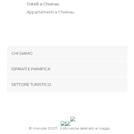
Ostelli a Chisinau
Appartamenti a Chisinau
CHI SIAMO
Cookies
ISPIRATI E PIANIFICA
Politica di privacy
footer@item_discovertips_anchor
SETTORE TURISTICO
Termini e Condizioni
minube Android app
Contatti
Area Stampa
© minube 2007-, il sito social dedicato ai viaggi