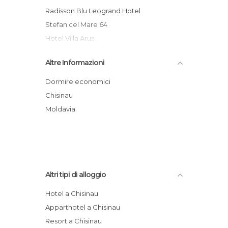
Radisson Blu Leogrand Hotel
Stefan cel Mare 64
Hotel Villa Arus
Platinum Hotel
Altre Informazioni
Best Eastern Hotel National
Hotel Budapest
Dormire economici
Hotel Villa Arus
Chisinau
Vila Tulip Boutique Hotel & Thai Spa
Moldavia
Shadow Boutique Hotel & Spa
Altri tipi di alloggio
Hotel a Chisinau
Apparthotel a Chisinau
Resort a Chisinau