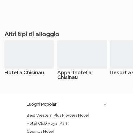
Altri tipi di alloggio
Hotel a Chisinau
Apparthotel a
Resort a 
Chisinau
Luoghi Popolari
Best Western Plus Flowers Hotel
Hotel Club Royal Park
Cosmos Hotel