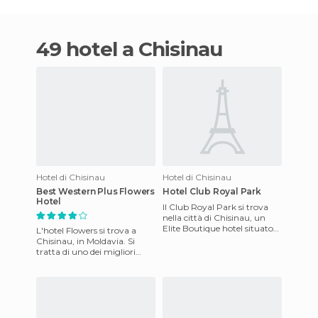
49 hotel a Chisinau
Hotel di Chisinau
Hotel di Chisinau
Best Western Plus Flowers
Hotel Club Royal Park
Hotel
Il Club Royal Park si trova
nella città di Chisinau, un
Elite Boutique hotel situato
L'hotel Flowers si trova a
in pieno centro città. Dispone
Chisinau, in Moldavia. Si
di 20 camer
tratta di uno dei migliori
alberghi in città ed è situato
nel cuore della c