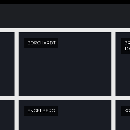
BORCHARDT
BR
TO
ENGELBERG
K