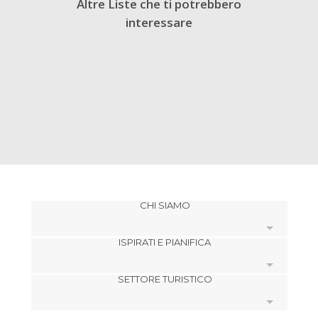
Altre Liste che ti potrebbero
interessare
CHI SIAMO
ISPIRATI E PIANIFICA
Cookies
SETTORE TURISTICO
Politica di privacy
footer@item_discovertips_anchor