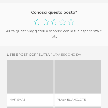
Conosci questo posto?
Aiuta gli altri viaggiatori a scoprire con la tua esperienza e
foto
LISTE E POSTI CORRELATI A
PLAYA ESCONDIDA
MARISMAS
PLAYA EL ANCLOTE
2 OPINIONI
1 OPINIONE
MARISMAS
PLAYA EL ANCLOTE
PA