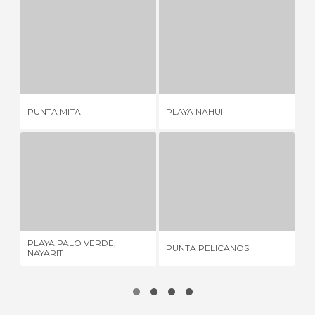
PUNTA MITA
PLAYA NAHUI
2 OPINIONI
7 OPINIONI
PUNTA MITA
PLAYA NAHUI
SA
PLAYA PALO VERDE, NAYARIT
PUNTA PELICANOS
1 OPINIONE
1 OPINIONE
PLAYA PALO VERDE,
PUNTA PELICANOS
YE
NAYARIT