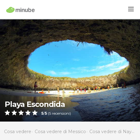
Playa Escondida
5
/
5
(
5
recensioni)
Cosa vedere
Cosa vedere di Messico
Cosa vedere di Nayarit