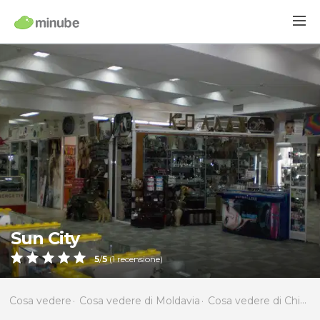
Sun City
5
/
5
(
1
recensione)
Cosa vedere
Cosa vedere di Moldavia
Cosa vedere di Chisinau