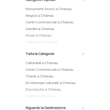
Monumenti Storici a Chisinau
Negozi a Chisinau
Centri Commerciali a Chisinau
Giardini a Chisinau
Musei a Chisinau
Cattedrali a Chisinau
Tutte le Categorie
Cattedrali a Chisinau
Centri Commerciali a Chisinau
Chiese a Chisinau
Di interesse culturale a Chisinau
Discoteche a Chisinau
Giardini a Chisinau
Monumenti Storici a Chisinau
Riguardo la Destinazione
Mostre a Chisinau