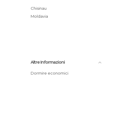
Musei a Chisinau
Chisinau
Negozi a Chisinau
Moldavia
Pub a Chisinau
Teatri a Chisinau
Altre Informazioni
Dormire economici