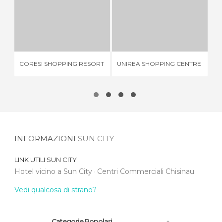
CORESI SHOPPING RESORT
UNIREA SHOPPING CENTRE
1 OPINIONE
1 OPINIONE
CORESI SHOPPING RESORT
UNIREA SHOPPING CENTRE
IU
INFORMAZIONI
SUN CITY
LINK UTILI
SUN CITY
Hotel vicino a Sun City
Centri Commerciali Chisinau
Vedi qualcosa di strano?
Categorie Popolari