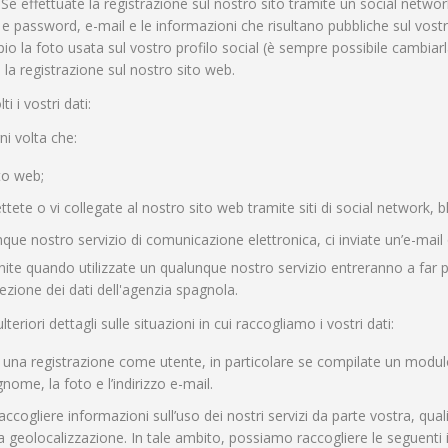
e effettuate la registrazione sul nostro sito tramite un social network,
password, e-mail e le informazioni che risultano pubbliche sul vostro 
 la foto usata sul vostro profilo social (è sempre possibile cambiarla
la registrazione sul nostro sito web.
 i vostri dati:
ni volta che:
ito web;
ttete o vi collegate al nostro sito web tramite siti di social network, bl
nque nostro servizio di comunicazione elettronica, ci inviate un’e-mail 
ornite quando utilizzate un qualunque nostro servizio entreranno a far
ezione dei dati dell'agenzia spagnola.
teriori dettagli sulle situazioni in cui raccogliamo i vostri dati:
una registrazione come utente, in particolare se compilate un modulo 
ome, la foto e l’indirizzo e-mail.
ccogliere informazioni sull’uso dei nostri servizi da parte vostra, qua
lla geolocalizzazione. In tale ambito, possiamo raccogliere le seguenti