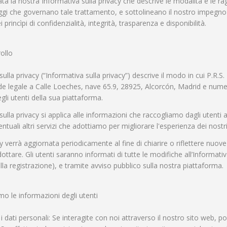
ta la nostra Informativa sulla privacy che descrive le modalità e le rag
eggi che governano tale trattamento, e sottolineano il nostro impegno
i princìpi di confidenzialità, integrità, trasparenza e disponibilità.
ollo
ulla privacy (“Informativa sulla privacy”) descrive il modo in cui P.R
e legale a Calle Loeches, nave 65.9, 28925, Alcorcón, Madrid e numero 
gli utenti della sua piattaforma.
ulla privacy si applica alle informazioni che raccogliamo dagli utenti
tuali altri servizi che adottiamo per migliorare l'esperienza dei nostri
cy verrà aggiornata periodicamente al fine di chiarire o riflettere nuov
ottare. Gli utenti saranno informati di tutte le modifiche all’Informativa
la registrazione), e tramite avviso pubblico sulla nostra piattaforma.
iamo le informazioni degli utenti
dati personali: Se interagite con noi attraverso il nostro sito web, po