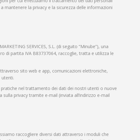
ioni per cui effettuiamo il trattamento dei dati personali
 a mantenere la privacy e la sicurezza delle informazioni
.S. MARKETING SERVICES, S.L. (di seguito “Minube”), una
di partita IVA B83737064, raccoglie, tratta e utilizza le
 attraverso sito web e app, comunicazioni elettroniche,
 utenti.
e pratiche nel trattamento dei dati dei nostri utenti o nuove
 sulla privacy tramite e-mail (inviata all’indirizzo e-mail
ssiamo raccogliere diversi dati attraverso i moduli che