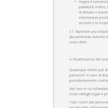
negare il consenso
pubblicità; inoltre
di Minube o tramit
informazioni possib
account e lo scopo 
3.1. Riportare una violazio
alla pertinente Autorità 
vostri diritti.
4. Disattivazione del vos
Qualunque utente può dis
password. In caso di disat
precedentemente contratto
Nel caso in cui richiedia
nostri obblighi legali e p
Tutti i vostri dati perso
noi descritte. Nel moment