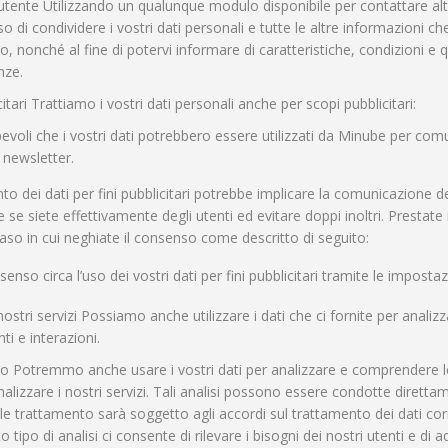
’utente Utilizzando un qualunque modulo disponibile per contattare altr
nso di condividere i vostri dati personali e tutte le altre informazioni
to, nonché al fine di potervi informare di caratteristiche, condizioni e
nze.
itari Trattiamo i vostri dati personali anche per scopi pubblicitari:
voli che i vostri dati potrebbero essere utilizzati da Minube per comuni
newsletter.
ento dei dati per fini pubblicitari potrebbe implicare la comunicazione dei 
 se siete effettivamente degli utenti ed evitare doppi inoltri. Prestate
aso in cui neghiate il consenso come descritto di seguito:
nso circa l’uso dei vostri dati per fini pubblicitari tramite le impostaz
 nostri servizi Possiamo anche utilizzare i dati che ci fornite per analiz
i e interazioni.
ato Potremmo anche usare i vostri dati per analizzare e comprendere 
alizzare i nostri servizi. Tali analisi possono essere condotte diretta
ale trattamento sarà soggetto agli accordi sul trattamento dei dati corr
o tipo di analisi ci consente di rilevare i bisogni dei nostri utenti e di 