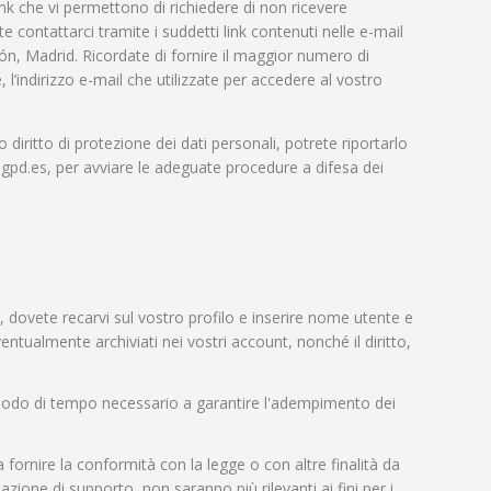
nk che vi permettono di richiedere di non ricevere
te contattarci tramite i suddetti link contenuti nelle e-mail
ón, Madrid. Ricordate di fornire il maggior numero di
l’indirizzo e-mail che utilizzate per accedere al vostro
ro diritto di protezione dei dati personali, potrete riportarlo
.agpd.es, per avviare le adeguate procedure a difesa dei
 dovete recarvi sul vostro profilo e inserire nome utente e
entualmente archiviati nei vostri account, nonché il diritto,
periodo di tempo necessario a garantire l'adempimento dei
 fornire la conformità con la legge o con altre finalità da
zione di supporto, non saranno più rilevanti ai fini per i