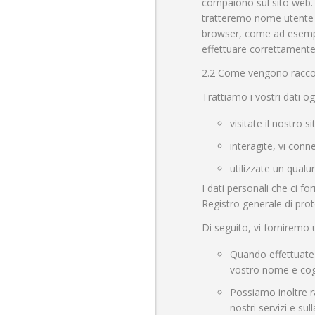
compaiono sul sito web. S
tratteremo nome utente e 
browser, come ad esempio
effettuare correttamente 
2.2 Come vengono raccolti
Trattiamo i vostri dati og
visitate il nostro s
interagite, vi conne
utilizzate un qualu
I dati personali che ci f
Registro generale di prot
Di seguito, vi forniremo ul
Quando effettuate 
vostro nome e cogn
Possiamo inoltre ra
nostri servizi e su