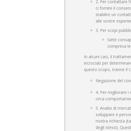
2. Per contattare l
ci fornite il conse
stabilire un contat
alle vostre esperie
3. Per scopi pubblic
Siete consape
compresa le 
In alcuni casi, il trattam
incrociati per determinare
questo scopo, tranne il c
Negazione del conse
4. Per migliorare i
circa comportament
5. Analisi di merc
sviluppare e person
nostra richiesta (t
degli stessi). Quest