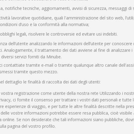
a, notifiche tecniche, aggiornamenti, avvisi di sicurezza, messaggi di 
ttività lavorative quotidiane, quali l'amministrazione del sito web, l’util
ondizioni d’uso e la conformità alla normativa;
bblighi legali, risolvere le controversie ed evitare usi indebiti.
enza dell’utente analizzando le informazioni dell’utente per conoscere meg
nti. Analogamente, il trattamento dei dati avviene al fine di analizzare 
i diversi servizi forniti da Minube.
ci contattiate tramite e-mail o tramite qualunque altro canale dell'assis
trasmessi tramite questo mezzo.
l dettaglio le finalità di raccolta dei dati degli utenti:
a vostra registrazione come utente della nostra rete Utilizzando i nost
rivacy, ci fornite il consenso per trattare i vostri dati personali e tutte
re esperienze di viaggio, e per tutte le altre finalità descritte nella p
e delle vostre informazioni potrebbe essere resa pubblica, cioè visibile 
a online. Se non desiderate che tali informazioni siano pubbliche, dovre
lla pagina del vostro profilo.