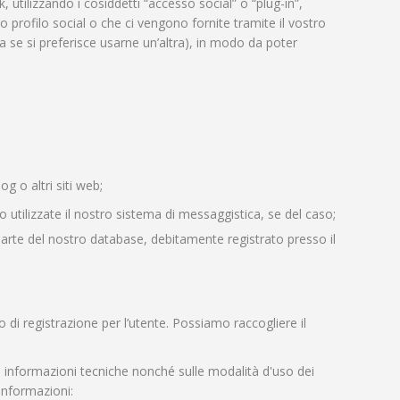
 utilizzando i cosiddetti “accesso social” o “plug-in”,
profilo social o che ci vengono fornite tramite il vostro
 se si preferisce usarne un’altra), in modo da poter
og o altri siti web;
o utilizzate il nostro sistema di messaggistica, se del caso;
 parte del nostro database, debitamente registrato presso il
di registrazione per l’utente. Possiamo raccogliere il
li informazioni tecniche nonché sulle modalità d'uso dei
 informazioni: