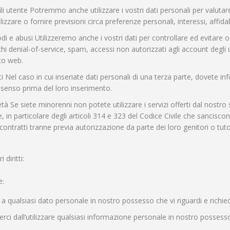
ili utente Potremmo anche utilizzare i vostri dati personali per valutare 
lizzare o fornire previsioni circa preferenze personali, interessi, aff
odi e abusi Utilizzeremo anche i vostri dati per controllare ed evitare og
hi denial-of-service, spam, accessi non autorizzati agli account degli ut
ito web.
rti Nel caso in cui inseriate dati personali di una terza parte, dovete in
nsenso prima del loro inserimento.
 età Se siete minorenni non potete utilizzare i servizi offerti dal nost
, in particolare degli articoli 314 e 323 del Codice Civile che sancisc
ontratti tranne previa autorizzazione da parte dei loro genitori o tuto
 diritti:
e:
a qualsiasi dato personale in nostro possesso che vi riguardi e richiede
nerci dall’utilizzare qualsiasi informazione personale in nostro possesso