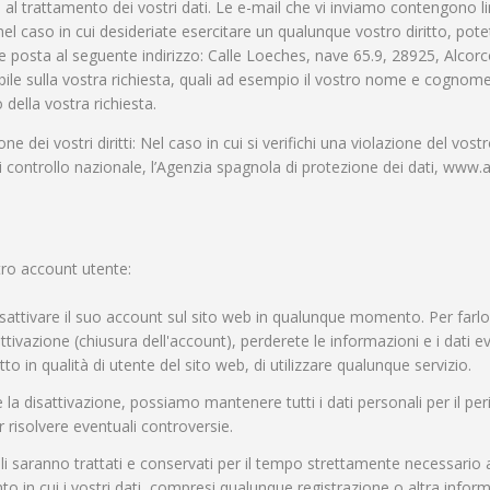
 al trattamento dei vostri dati. Le e-mail che vi inviamo contengono li
, nel caso in cui desideriate esercitare un qualunque vostro diritto, pote
e posta al seguente indirizzo: Calle Loeches, nave 65.9, 28925, Alcorc
ile sulla vostra richiesta, quali ad esempio il vostro nome e cognome, 
della vostra richiesta.
ne dei vostri diritti: Nel caso in cui si verifichi una violazione del vost
di controllo nazionale, l’Agenzia spagnola di protezione dei dati, www
tro account utente:
attivare il suo account sul sito web in qualunque momento. Per farlo,
tivazione (chiusura dell'account), perderete le informazioni e i dati ev
 in qualità di utente del sito web, di utilizzare qualunque servizio.
te la disattivazione, possiamo mantenere tutti i dati personali per il 
er risolvere eventuali controversie.
nali saranno trattati e conservati per il tempo strettamente necessario a
o in cui i vostri dati, compresi qualunque registrazione o altra informa