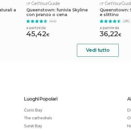
GetYourGuide
GetYourGuid
turali a
Queenstown: funivia Skyline
Queenstown: 
con pranzo o cena
e slittino
(44)
(28)
a partire da
a partire da
45,42
36,22
€
€
Vedi tutto
Luoghi Popolari
A
Curio Bay
The cathedrals
Surat Bay