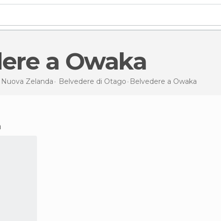
edere a Owaka
i
Nuova Zelanda
Belvedere di
Otago
Belvedere
a Owaka
a