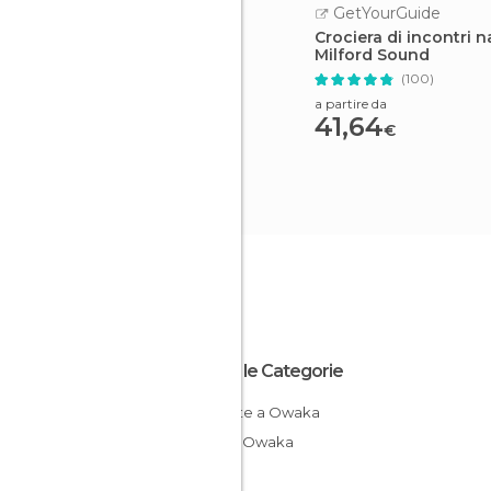
GetYourGuide
Crociera di incontri na
Milford Sound
(100)
a partire da
41,64
€
Tutte le Categorie
Cascate a Owaka
Golfi a Owaka