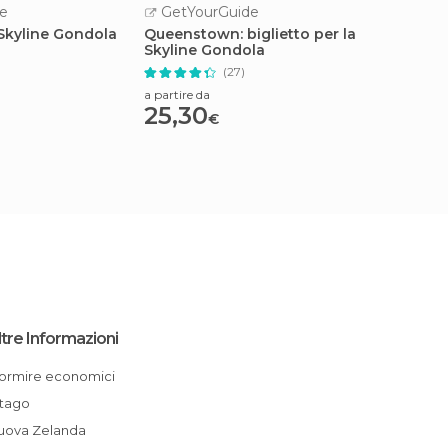
e
GetYourGuide
GetY
Skyline Gondola
Queenstown: biglietto per la
Milfor
Skyline Gondola
per pic
Queen
(27)
a partire da
a partire
25,30
187,
€
ltre Informazioni
Dormire economici
Otago
Nuova Zelanda