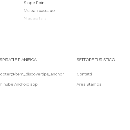
Slope Point
Mclean cascade
Niagara falls
La ruta SH 92
ISPIRATI E PIANIFICA
SETTORE TURISTICO
footer@item_discovertips_anchor
Contatti
minube Android app
Area Stampa