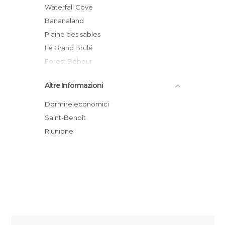
Waterfall Cove
Bananaland
Plaine des sables
Le Grand Brulé
Forest Bébour
Pas de Bellecombe
Altre Informazioni
Notre Dame des laves
Marina de Sainte-Rose
Dormire economici
Sainte rose
Saint-Benoît
Lava flow at Tremblet
Riunione
Sainte Rose Beach, Sainte Rose, Reunion