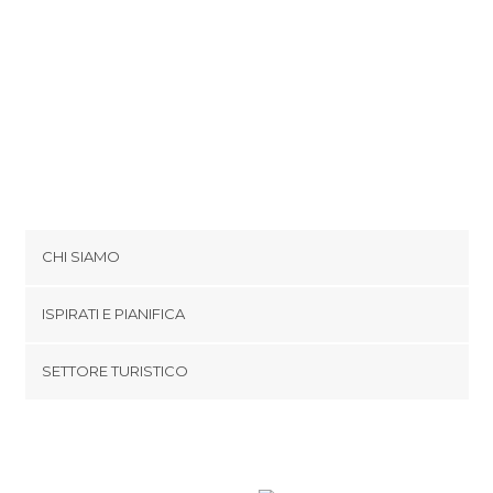
CHI SIAMO
Cookies
ISPIRATI E PIANIFICA
Politica di privacy
footer@item_discovertips_anchor
SETTORE TURISTICO
Termini e Condizioni
minube Android app
Contatti
Area Stampa