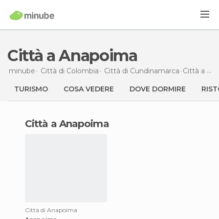
Città a Anapoima
minube
Città di
Colombia
Città di
Cundinamarca
Città
a Anapoima
TURISMO
COSA VEDERE
DOVE DORMIRE
RIST
città a Anapoima
Città di Anapoima