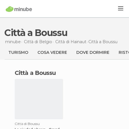
Città a Boussu
minube
Città di
Belgio
Città di
Hainaut
Città
a Boussu
TURISMO
COSA VEDERE
DOVE DORMIRE
RIST
città a Boussu
Città di Boussu