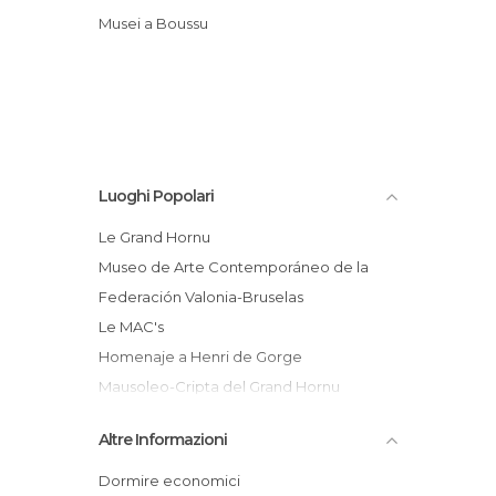
Musei a Boussu
Luoghi Popolari
Le Grand Hornu
Museo de Arte Contemporáneo de la
Federación Valonia-Bruselas
Le MAC's
Homenaje a Henri de Gorge
Mausoleo-Cripta del Grand Hornu
La ciudad obrera - Grand Hornu
Altre Informazioni
Boussu
Dormire economici