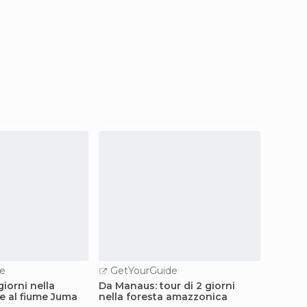
e
GetYourGuide
GetY
iorni nella
Da Manaus: tour di 2 giorni
Tour n
le al fiume Juma
nella foresta amazzonica
allo J