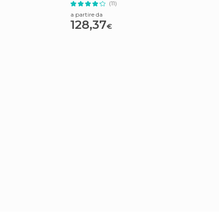
(11)
a partire da
a partire
128,37
320,
€