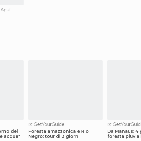
i Apuí
GetYourGuide
GetYourGuid
orno del
Foresta amazzonica e Rio
Da Manaus: 4 g
le acque"
Negro: tour di 3 giorni
foresta pluvia