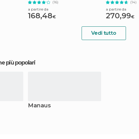
(16)
(14)
a partire da
a partire da
168,48
270,99
€
€
Vedi tutto
ne più popolari
Manaus