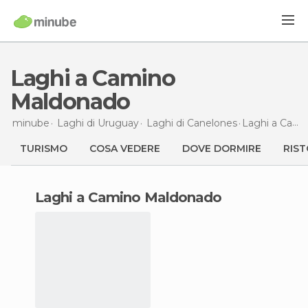
Laghi a Camino
Maldonado
minube
Laghi di
Uruguay
Laghi di
Canelones
Laghi
a Camino Maldonado
TURISMO
COSA VEDERE
DOVE DORMIRE
RIST
laghi a Camino Maldonado