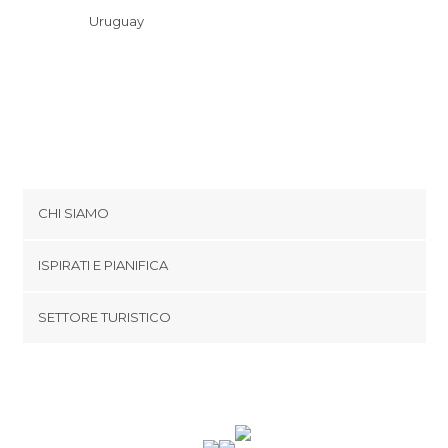
Uruguay
CHI SIAMO
Cookies
ISPIRATI E PIANIFICA
Politica di privacy
footer@item_discovertips_anchor
SETTORE TURISTICO
Termini e Condizioni
minube Android app
Contatti
Area Stampa