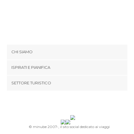
CHI SIAMO
Cookies
ISPIRATI E PIANIFICA
Politica di privacy
footer@item_discovertips_anchor
SETTORE TURISTICO
Termini e Condizioni
minube Android app
Contatti
Area Stampa
© minube 2007-, il sito social dedicato ai viaggi