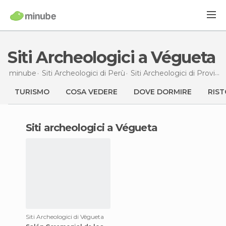
Siti Archeologici a Végueta
minube
Siti Archeologici di
Perù
Siti Archeologici di
Provincia di Lima
TURISMO
COSA VEDERE
DOVE DORMIRE
RIST
siti archeologici a Végueta
Siti Archeologici di Végueta