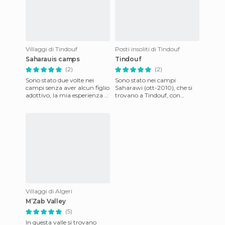
Villaggi di Tindouf
Posti insoliti di Tindouf
Saharauis camps
Tindouf
(2)
(2)
Sono stato due volte nei
Sono stato nei campi
campi senza aver alcun figlio
Saharawi (ott-2010), che si
adottivo, la mia esperienza è
trovano a Tindouf, con
stata meravigliosa e sto
Solidaridad Internacional,
pensando di tornare
grazie all'iniziativa del progr
Villaggi di Algeri
M’Zab Valley
(5)
In questa valle si trovano