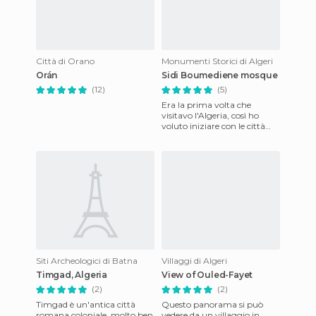
Città di Orano
Monumenti Storici di Algeri
Orán
Sidi Boumediene mosque
(12)
(5)
Era la prima volta che
visitavo l'Algeria, così ho
voluto iniziare con le città
occidentali del paese, a
Tlemcen ci sono più punti
Siti Archeologici di Batna
Villaggi di Algeri
Timgad, Algeria
View of Ouled-Fayet
(2)
(2)
Timgad è un'antica città
Questo panorama si può
romana coloniale, molto ben
vedere da un villaggio in