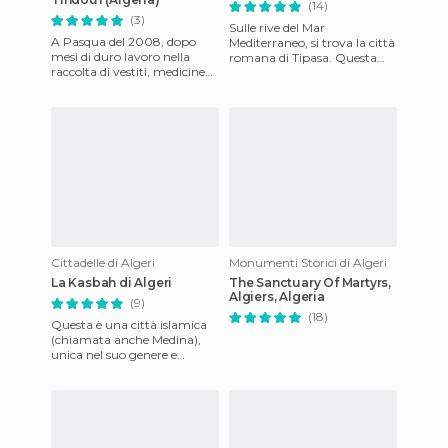
(14)
(3)
Sulle rive del Mar
A Pasqua del 2008, dopo
Mediterraneo, si trova la città
mesi di duro lavoro nella
romana di Tipasa. Questa
raccolta di vestiti, medicine
città unisce un interessante
ed oggetti metallici, e altri
mix di rovine fenicie, ro
prodotti di prima ne
Cittadelle di Algeri
Monumenti Storici di Algeri
La Kasbah di Algeri
The Sanctuary Of Martyrs,
Algiers, Algeria
(9)
(18)
Questa è una città islamica
(chiamata anche Medina),
unica nel suo genere e
capitale dell'Algeria. Ha una
delle migliori posizioni