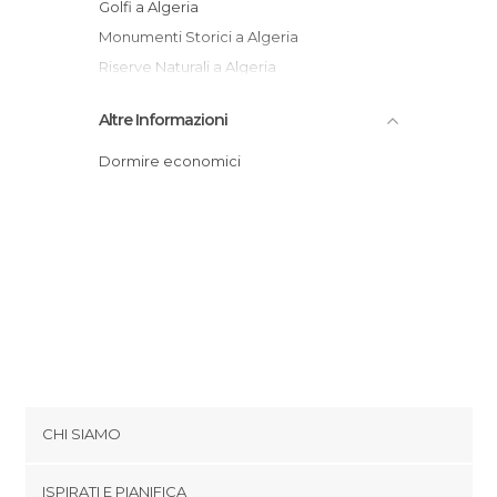
Golfi a Algeria
Monumenti Storici a Algeria
Riserve Naturali a Algeria
Rovine a Algeria
Altre Informazioni
Spiagge a Algeria
Villaggi a Algeria
Dormire economici
CHI SIAMO
Cookies
ISPIRATI E PIANIFICA