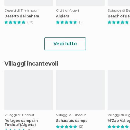
Deserti di Timimoun
Città di Algeri
Spiagge di Be
Deserto del Sahara
Algiers
Beach of Be
(10)
(11)
Vedi tutto
Villaggi incantevoli
Villaggi di Tindouf
Villaggi di Tindouf
Villaggi di Al
Refugee camps in
Saharauis camps
M’Zab Valle
Tindouf (Algeria)
(2)