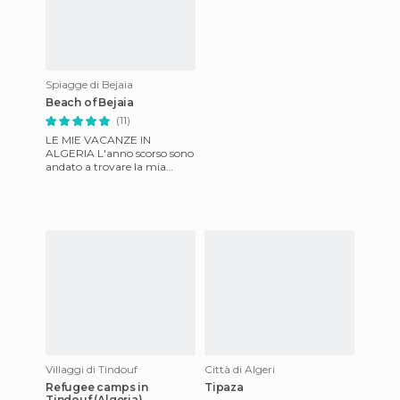
Spiagge di Bejaia
Beach of Bejaia
(11)
LE MIE VACANZE IN
ALGERIA L'anno scorso sono
andato a trovare la mia
famiglia in Algeria, nella
regione di Bugia. Si tratta di
Villaggi di Tindouf
Città di Algeri
Refugee camps in
Tipaza
Tindouf (Algeria)