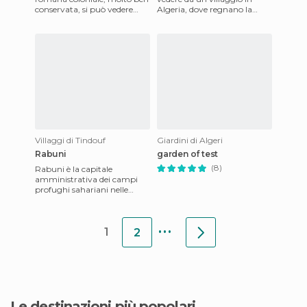
conservata, si può vedere
Algeria, dove regnano la
chiaramente la disposizione e
tranquillità, la pace e la
la pianificazione urb
calma. Qui vengono anche i
re
Villaggi di Tindouf
Giardini di Algeri
Rabuni
garden of test
(8)
Rabuni è la capitale
amministrativa dei campi
profughi sahariani nelle
vicinanze di Tindouf. Sono
rimasto impressionato nel
...
veder
1
2
Le destinazioni più popolari