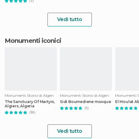
(3)
Vedi tutto
Monumenti iconici
Monumenti Storici di Algeri
Monumenti Storici di Algeri
Monumenti St
The Sanctuary Of Martyrs,
Sidi Boumediene mosque
El Moulat A
Algiers, Algeria
(5)
(18)
Vedi tutto