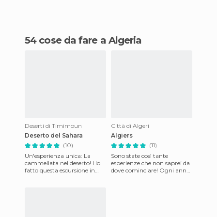
54 cose da fare a Algeria
Deserti di Timimoun
Città di Algeri
Deserto del Sahara
Algiers
(10)
(11)
Un'esperienza unica: La
Sono state così tante
cammellata nel deserto! Ho
esperienze che non saprei da
fatto questa escursione in
dove cominciare! Ogni anno,
pieno agosto, un po' vi
in estate, faccio un viaggio in
consiglierei di scegliere u
Algeria, dalla prim