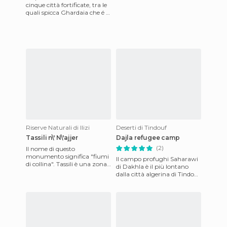
cinque città fortificate, tra le
quali spicca Ghardaia che é la
capitale. Di semplici
costruzioni, funz
Riserve Naturali di Ilizi
Deserti di Tindouf
Tassili n\' N\'ajjer
Dajla refugee camp
(2)
Il nome di questo
monumento significa "fiumi
Il campo profughi Saharawi
di collina". Tassili è una zona
di Dakhla è il più lontano
montagnosa situata nel
dalla città algerina di Tindouf
deserto del Sahara ed è protet
e prende il nome da una delle
cinque grandi