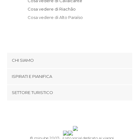
Cosa vedere di Cavalcante
Cosa vedere di Riachão
Cosa vedere di Alto Paraíso
CHI SIAMO
Cookies
ISPIRATI E PIANIFICA
Politica di privacy
footer@item_discovertips_anchor
SETTORE TURISTICO
Termini e Condizioni
minube Android app
Contatti
Area Stampa
© minube 2007-, il sito social dedicato ai viaggi