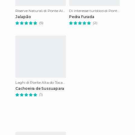
Riserve Naturali di Ponte Alta do Tocantins
Di interesse turistico di Ponte Alta do Tocantins
Jalapão
Pedra Furada
(5)
(2)
Laghi di Ponte Alta do Tocantins
Cachoeira de Sussuapara
(1)