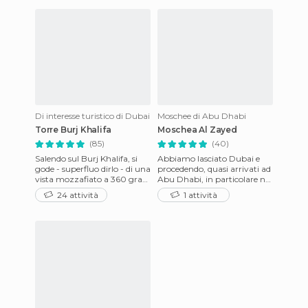
Di interesse turistico di Dubai
Moschee di Abu Dhabi
Torre Burj Khalifa
Moschea Al Zayed
(85)
(40)
Salendo sul Burj Khalifa, si
Abbiamo lasciato Dubai e
gode - superfluo dirlo - di una
procedendo, quasi arrivati ad
vista mozzafiato a 360 gradi
Abu Dhabi, in particolare nel
su Dubai. Un nemmeno
N 24°30.92 E 54°39.956 e al
24 attività
1 attività
tanto esteso agglom
margine della str