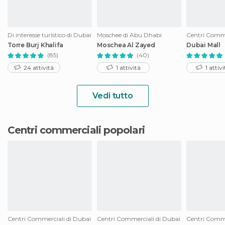
Di interesse turistico di Dubai
Moschee di Abu Dhabi
Centri Comme
Torre Burj Khalifa
Moschea Al Zayed
Dubai Mall
(85)
(40)
24 attività
1 attività
1 attivi
Vedi tutto
Centri commerciali popolari
Centri Commerciali di Dubai
Centri Commerciali di Dubai
Centri Comme