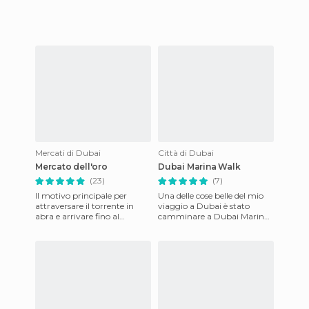
Mercati di Dubai
Città di Dubai
Mercato dell'oro
Dubai Marina Walk
(23)
(7)
Il motivo principale per
Una delle cose belle del mio
attraversare il torrente in
viaggio a Dubai è stato
abra e arrivare fino al
camminare a Dubai Marina.
quartiere di Deira è quello di
Il primo pomeriggio che ho
visitare gli oltre 300
trascorso in città ho as