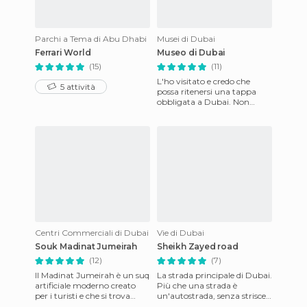
Parchi a Tema di Abu Dhabi
Musei di Dubai
Ferrari World
Museo di Dubai
(15)
(11)
L'ho visitato e credo che
5 attività
possa ritenersi una tappa
obbligata a Dubai. Non
aspettatevi di museo del
Louvre, naturalmente non
ha n
Centri Commerciali di Dubai
Vie di Dubai
Souk Madinat Jumeirah
Sheikh Zayed road
(12)
(7)
Il Madinat Jumeirah è un suq
La strada principale di Dubai.
artificiale moderno creato
Più che una strada è
per i turisti e che si trova
un'autostrada, senza strisce
vicino alla famosa Palma. Ci
pedonali e con 6 corsie.