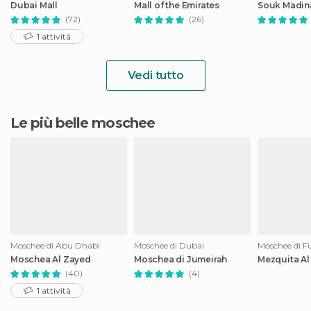
Dubai Mall
Mall of the Emirates
Souk Madin
(72)
(26)
1 attività
Vedi tutto
Le più belle moschee
Moschee di Abu Dhabi
Moschee di Dubai
Moschee di F
Moschea Al Zayed
Moschea di Jumeirah
Mezquita Al
(40)
(4)
1 attività