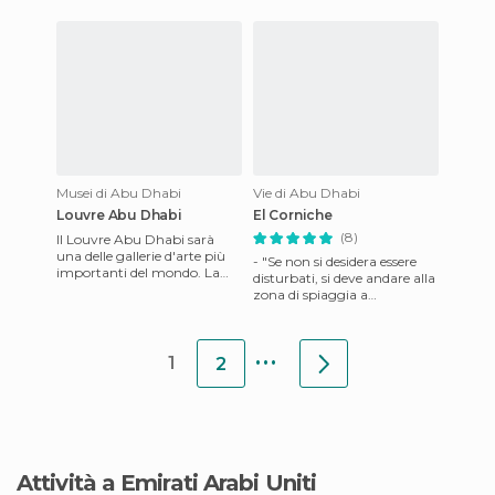
sono sia negozi
Lungo questa strada pot
Musei di Abu Dhabi
Vie di Abu Dhabi
Louvre Abu Dhabi
El Corniche
(8)
Il Louvre Abu Dhabi sarà
una delle gallerie d'arte più
- "Se non si desidera essere
importanti del mondo. La
disturbati, si deve andare alla
nuova galleria ha negoziato
zona di spiaggia a
un accordo con il Muse
pagamento" A me come
una buona mediterranea
...
cresci
1
2
Attività a Emirati Arabi Uniti