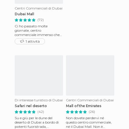
Centri Commerciali di Dubai
Dubai Mall
(72)
Ci ho passato molte
giornate, centro
commerciale immenso che
non annoia mai grazie
1 attività
anche al fatto di avere il
mercato arabo di fro
Di interesse turistico di Dubai
Centri Commerciali di Dubai
Safari nel deserto
Mall of the Emirates
(42)
(26)
Su e giù per le dune del
Non dovete perdervi né
deserto di Dubai a bordo di
questo centro commerciale,
potenti fuoristrada,
né il Dubai Mall. Non è