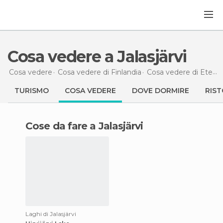
Cosa vedere a Jalasjärvi
Cosa vedere
Cosa vedere di Finlandia
Cosa vedere di Etelä-Pohjanmaa
TURISMO
COSA VEDERE
DOVE DORMIRE
RIST
Cose da fare a Jalasjärvi
Laghi di Jalasjärvi