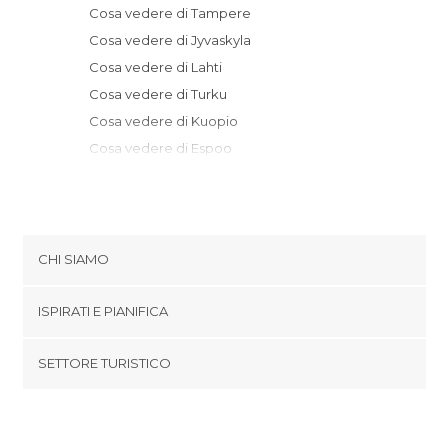
Cosa vedere di Tampere
Cosa vedere di Jyvaskyla
Cosa vedere di Lahti
Cosa vedere di Turku
Cosa vedere di Kuopio
Cosa vedere di Espoo
Cosa vedere di Porvoo
Cosa vedere di Helsinki
Cosa vedere di Oulu
Cosa vedere di Savonlinna
CHI SIAMO
Cosa vedere di Lappeenranta
Cookies
Cosa vedere di Rovaniemi
ISPIRATI E PIANIFICA
Politica di privacy
footer@item_discovertips_anchor
SETTORE TURISTICO
Termini e Condizioni
minube Android app
Contatti
Area Stampa