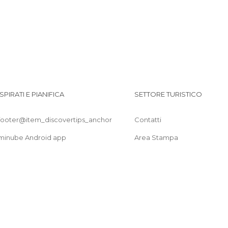
ISPIRATI E PIANIFICA
SETTORE TURISTICO
footer@item_discovertips_anchor
Contatti
minube Android app
Area Stampa