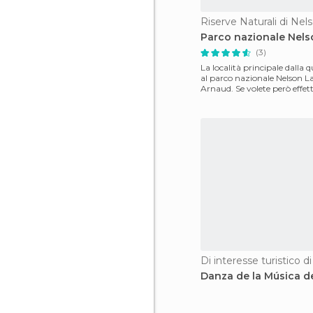
Riserve Naturali di Nel
Parco nazionale Nels
(3)
La località principale dalla 
al parco nazionale Nelson La
Arnaud. Se volete però effet
trekking di
Di interesse turistico d
Danza de la Música d