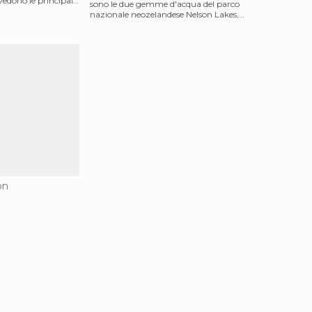
 vedono le principali
sono le due gemme d'acqua del parco
nazionale neozelandese Nelson Lakes,
nell'isola del su
on