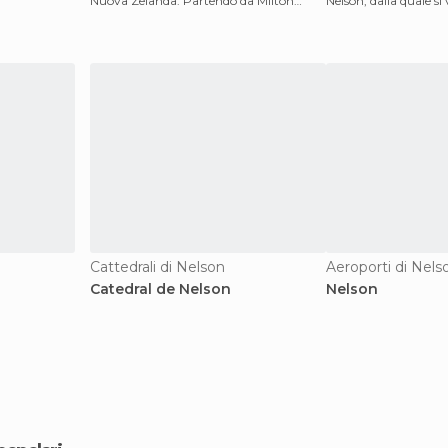
Nuova Zelanda. Partendo da Milton
Nelson, dalla quale si
Street in c
vie
Cattedrali di Nelson
Aeroporti di Nels
Catedral de Nelson
Nelson