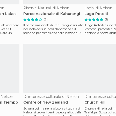
son
Riserve Naturali di Nelson
Laghi di Nelson
on Lakes
Parco nazionale di Kahurangi
Lago Rotoiti
(3)
(1)
quale accedere
Il parco nazionale di Kahurangi è situato
Il lago Rotoiti è uno d
kes è St.
nell'isola del sud neozelandese ed è il
Rotoroa, presenti all'
tuare un
secondo per estensione della nazione. Per
nazionale neozelande
fare r
Prima di
i Nelson
Di interesse culturale di Nelson
Di interesse cultu
el Tiempo
Centre of New Zealand
Church Hill
Su una collina nella piccola cittadina di
Church Hill e la collina
Nelson si trova il centro geografico della
Trafalgar St. su cui so