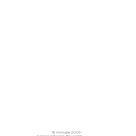
© minube 2009-
il social network dei viaggi