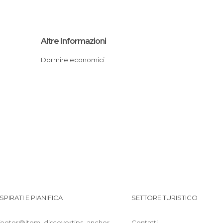
Altre Informazioni
Dormire economici
ISPIRATI E PIANIFICA
SETTORE TURISTICO
footer@item_discovertips_anchor
Contatti