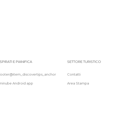
ISPIRATI E PIANIFICA
SETTORE TURISTICO
footer@item_discovertips_anchor
Contatti
minube Android app
Area Stampa