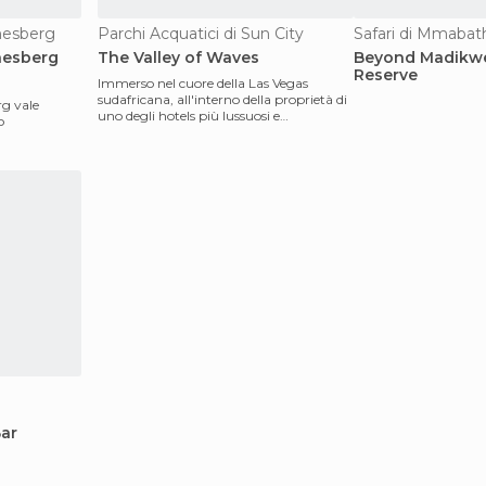
anesberg
Parchi Acquatici di Sun City
Safari di Mmabat
nesberg
The Valley of Waves
Beyond Madikw
Reserve
Immerso nel cuore della Las Vegas
sudafricana, all'interno della proprietà di
g vale
uno degli hotels più lussuosi e
o
stravaganti del mond
Bar