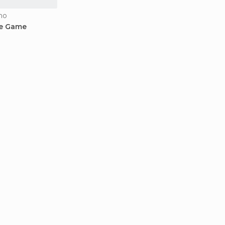
ho
e Game