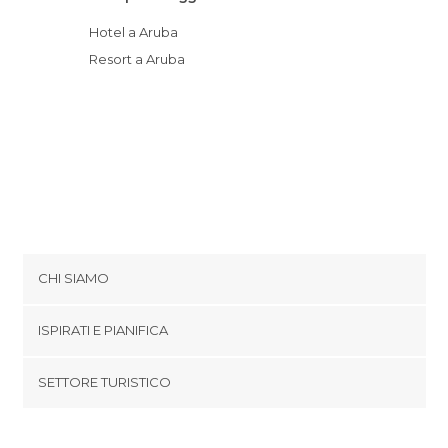
Hotel a Aruba
Resort a Aruba
CHI SIAMO
Cookies
ISPIRATI E PIANIFICA
Politica di privacy
footer@item_discovertips_anchor
SETTORE TURISTICO
Termini e Condizioni
minube Android app
Contatti