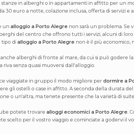
 stanze in alberghi o in appartamenti in affitto per un 
a 30 euro a notte, colazione inclusa, offerta di servizi e
e un
alloggio a Porto Alegre
non sarà un problema. Se vol
berghi del centro che offrono tutti i servizi, alcuni di lor
tipo di
alloggio a Porto Alegre
non è il più economico, ma
 anche alberghi di fronte al mare, da cui si può godere l
a riva senza quasi muoversi dall'alloggio.
ce viaggiate in gruppo il modo migliore per
dormire a P
iere gli ostelli o case in affitto. A seconda della durata d
one o un'altra, ma tenete presente che la varietà di suit
ube potete trovare
alloggi economici a Porto Alegre
. 
te scelto per il vostro viaggio e cominciate a godervi il v