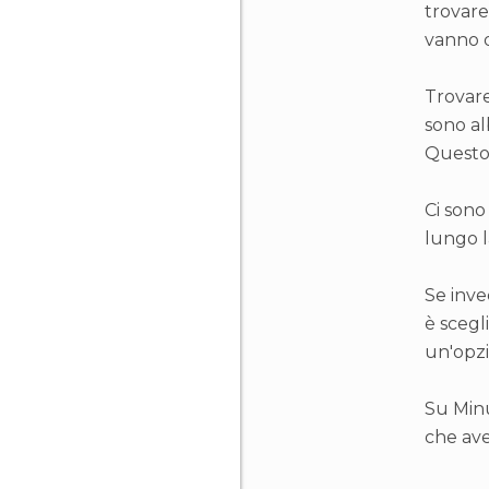
trovare
vanno d
Trovar
sono al
Questo 
Ci sono
lungo l
Se inve
è scegl
un'opzi
Su Min
che ave