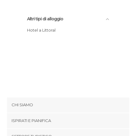
Altri tipi di alloggio
Hotel a Littoral
CHI SIAMO
Cookies
ISPIRATI E PIANIFICA
Politica di privacy
footer@item_discovertips_anchor