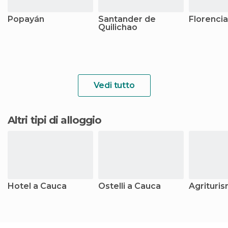
Popayán
Santander de
Florencia
Quilichao
Vedi tutto
Altri tipi di alloggio
Hotel a Cauca
Ostelli a Cauca
Agrituris