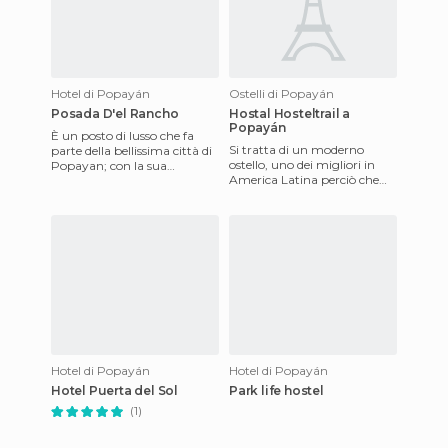
Hotel di Popayán
Ostelli di Popayán
Posada D'el Rancho
Hostal Hosteltrail a
Popayán
È un posto di lusso che fa
Si tratta di un moderno
parte della bellissima città di
ostello, uno dei migliori in
Popayan; con la sua
America Latina perciò che
struttura coloniale sorge
concerne i viaggi low-cost.
sulla cordigliera per ess
L'ostello è una sin
Hotel di Popayán
Hotel di Popayán
Hotel Puerta del Sol
Park life hostel
(1)