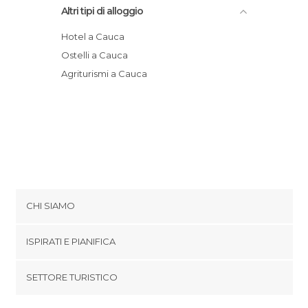
Altri tipi di alloggio
Hotel a Cauca
Ostelli a Cauca
Agriturismi a Cauca
CHI SIAMO
Cookies
ISPIRATI E PIANIFICA
Politica di privacy
footer@item_discovertips_anchor
SETTORE TURISTICO
Termini e Condizioni
minube Android app
Contatti