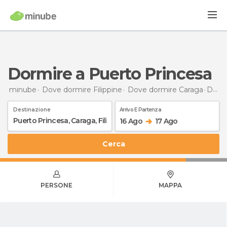
Dormire a Puerto Princesa
minube
Dove dormire Filippine
Dove dormire Caraga
Dormire
Destinazione
Arrivo E Partenza
16 Ago
17 Ago
Cerca
PERSONE
MAPPA