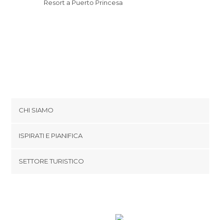
Resort a Puerto Princesa
CHI SIAMO
Cookies
ISPIRATI E PIANIFICA
Politica di privacy
footer@item_discovertips_anchor
SETTORE TURISTICO
Termini e Condizioni
minube Android app
Contatti
Area Stampa