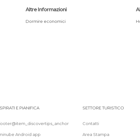
Altre Informazioni
Al
Dormire economici
ISPIRATI E PIANIFICA
SETTORE TURISTICO
footer@item_discovertips_anchor
Contatti
minube Android app
Area Stampa