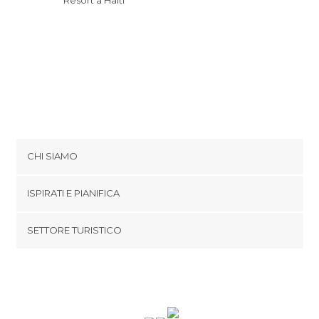
CHI SIAMO
Cookies
ISPIRATI E PIANIFICA
Politica di privacy
footer@item_discovertips_anchor
SETTORE TURISTICO
Termini e Condizioni
minube Android app
Contatti
Area Stampa