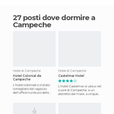
27 posti dove dormire a
Campeche
Hotel di Campeche
Hotel di Campeche
Hotel Colonial de
Castelmar Hotel
Campeche
L'hotel coloniale ci è stato
L'hotel Castelmar si ubica nel
consigliato dal ragazzo
cuore di Campeche, a un
dell'ufficio turistuco della
distretto dal mare, a cinque
stazione degli autobus di
miglia da San Miguel e dal
Campeche. Siamo arriva
Museo della Rocca,