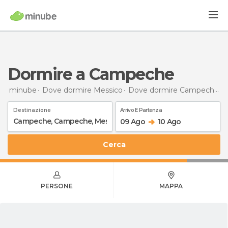
Dormire a Campeche
minube
Dove dormire Messico
Dove dormire Campeche
D
Destinazione
Arrivo E Partenza
09 Ago
10 Ago
Cerca
PERSONE
MAPPA