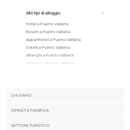
Altri tipi di alloggio
Hotel a Puerto Vallarta
Resort a Puerto Vallarta
Apparthotel a Puerto Vallarta
Ostelli a Puerto Vallarta
Alberghi a Puerto Vallarta
Pensioni a Puerto Vallarta
CHI SIAMO
Cookies
ISPIRATI E PIANIFICA
Politica di privacy
footer@item_discovertips_anchor
SETTORE TURISTICO
Termini e Condizioni