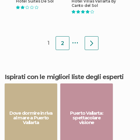
Hotel Suites De Sol
Hotel Villas Vallarta by
Canto del Sol
...
1
2
Ispirati con le migliori liste degli esperti
Dove dormire in riva
Puerto Vallarta:
al mare a Puerto
spettacolare
Vallarta
visione