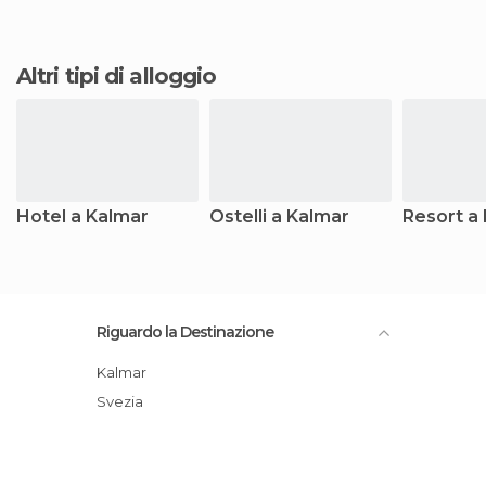
Altri tipi di alloggio
Hotel a Kalmar
Ostelli a Kalmar
Resort a
Riguardo la Destinazione
Kalmar
Svezia