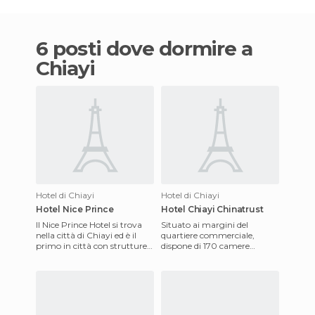
6 posti dove dormire a
Chiayi
Hotel di Chiayi
Hotel di Chiayi
Hotel Nice Prince
Hotel Chiayi Chinatrust
Il Nice Prince Hotel si trova
Situato ai margini del
nella città di Chiayi ed è il
quartiere commerciale,
primo in città con strutture e
dispone di 170 camere
servizi di livello
confortevoli dotate di
internazionale. E' n
tecnologie moderne e di una
varietà di