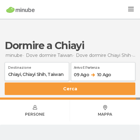
Dormire a Chiayi
minube
Dove dormire Taiwan
Dove dormire Chiayi Shih
Do
Destinazione
Arrivo E Partenza
09 Ago
10 Ago
Cerca
PERSONE
MAPPA