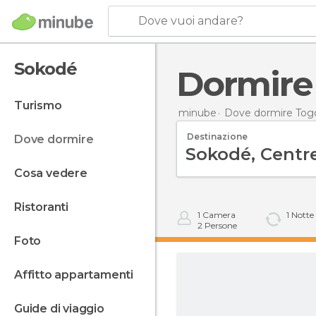
Dove vuoi andare?
Sokodé
Dormir
turismo
minube
Dove dormire Tog
Destinazione
dove dormire
cosa vedere
ristoranti
1
Camera
1
Notte
2
Persone
foto
affitto appartamenti
guide di viaggio