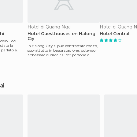
Hotel di Quang Ngai
Hotel di Quang N
hi
Hotel Guesthouses en Halong
Hotel Central
Ciy
dibili del
stata la
In Halong City si può contrattare molto,
 parlato a
soprattutto in bassa stagione, potendo
abbassare di circa 3€ per persona a
notte. I prezz
ai