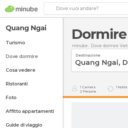
Dove vuoi andare?
Quang Ngai
Dormir
turismo
minube
Dove dormire Vie
Destinazione
dove dormire
cosa vedere
ristoranti
1
Camera
1
Notte
2
Persone
foto
affitto appartamenti
guide di viaggio