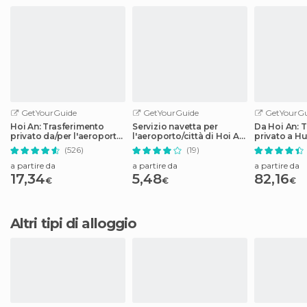
GetYourGuide
GetYourGuide
GetYourGu
Hoi An: Trasferimento
Servizio navetta per
Da Hoi An: 
privato da/per l'aeroporto
l'aeroporto/città di Hoi An
privato a H
di Da Nang
e Da Nang
fotografich
(526)
(19)
a partire da
a partire da
a partire da
17,34
5,48
82,16
€
€
€
Altri tipi di alloggio