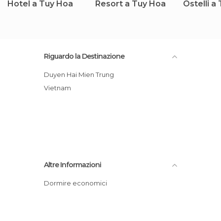
Hotel a Tuy Hoa
Resort a Tuy Hoa
Ostelli a
Riguardo la Destinazione
Duyen Hai Mien Trung
Vietnam
Altre Informazioni
Dormire economici