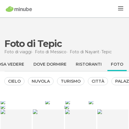
Foto di Tepic
Foto di viaggi
Foto di
Messico
Foto di
Nayarit
Tepic
SA VEDERE
DOVE DORMIRE
RISTORANTI
FOTO
CIELO
NUVOLA
TURISMO
CITTÀ
PALA
39
26
3
0
Ricardo Maldonado Garduño
Ricardo Maldonado Garduño
Consultoria Vela
Andrea maldonado
0
0
0
Andrea maldonado
Andrea maldonado
Nayarit
Nayarit
Las Pampas Steakhouse
Catedral de Tepic
Catedral de Tepic
Catedral de Tepic