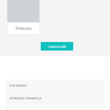
Timbuctù
Carica tutti
CHI SIAMO
Cookies
ISPIRATI E PIANIFICA
Politica di privacy
footer@item_discovertips_anchor