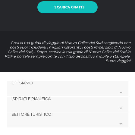
SCARICA GRATIS
Crea la tua guida di viaggio di Nuovo Galles del Sud scegliendo che
posti vuoi includere: i migliori ristoranti, i posti imperdibili di Nuovo
Galles del Sud,… Dopo, scarica la tua guida di Nuovo Galles del Sud in
PDF e portala sempre con te con il tuo dispositivo mobile o stampala.
Buon viaggio!
CHI SIAMO
ISPIRATI E PIANIFICA
Cookies
Politica di privacy
SETTORE TURISTICO
footer@item_discovertips_anchor
Termini e Condizioni
minube Android app
Contatti