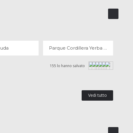
DI NERUDA
PARQUE CORDILLERA YERBA LOCA
OPINIONI
3 OPINIONI
ruda
Parque Cordillera Yerba Loca
155 lo hanno salvato
Vedi tutto