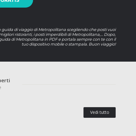
 GRATIS
a guida di viaggio di Metropolitana scegliendo che posti vuoi
 migliori ristoranti, i posti imperdibili di Metropolitana,… Dopo,
 guida di Metropolitana in PDF e portala sempre con te con il
tuo dispositivo mobile o stampala. Buon viaggio!
perti
e
Vedi tutto