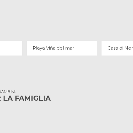
PLAYA VIÑA DEL MAR
CASA 
18 OPINIONI
21 
Playa Viña del mar
Casa di Ne
AMBINI:
R LA FAMIGLIA