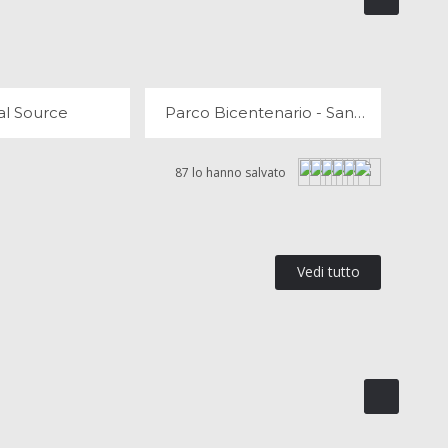
NIAL SOURCE
PARCO BICENTENARIO - SANTIAGO
OPINIONI
71 OPINIONI
al Source
Parco Bicentenario - Santiago
87 lo hanno salvato
Vedi tutto
CENTRO CULTURALE PALACIO LA MONEDA
CHIESA DI SAN FRANCISCO
OPINIONI
6 OPINIONI