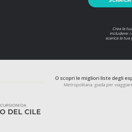
SCARICA
Crea la tu
includere: i
scarica la tua
O scopri le migliori liste degli es
Metropolitana: guida per viaggiar
ESCURSIONI DA
O DEL CILE