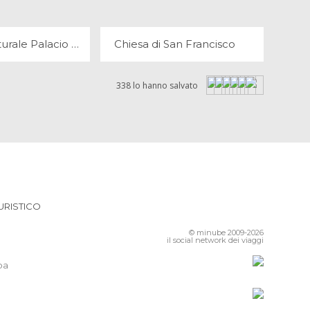
Centro Culturale Palacio La Moneda
Chiesa di San Francisco
338 lo hanno salvato
URISTICO
© minube 2009-2026
il social network dei viaggi
pa