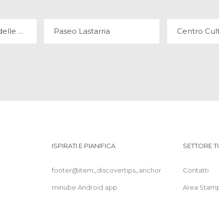
Museo Nazionale delle Belle Arti
Paseo Lastarria
ISPIRATI E PIANIFICA
SETTORE T
footer@item_discovertips_anchor
Contatti
minube Android app
Area Stam