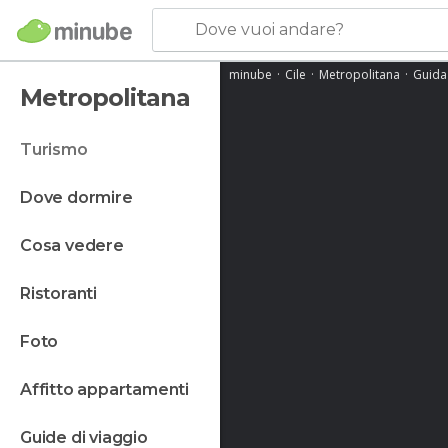
Dove vuoi andare?
minube
Cile
Metropolitana
Guida
Metropolitana
turismo
dove dormire
cosa vedere
ristoranti
foto
affitto appartamenti
guide di viaggio