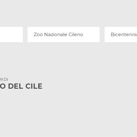
IA
ZOO NAZIONALE CILENO
BICENTEN
25 OPINIONI
2 
Zoo Nazionale Cileno
Bicentenni
RI DI
O DEL CILE
MUSEO NAZIONALE DELLE BELLE ARTI
PASEO LASTARRIA
11 OPINIONI
36 