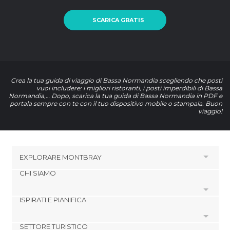
SCARICA GRATIS
Crea la tua guida di viaggio di Bassa Normandia scegliendo che posti
vuoi includere: i migliori ristoranti, i posti imperdibili di Bassa
Normandia,… Dopo, scarica la tua guida di Bassa Normandia in PDF e
portala sempre con te con il tuo dispositivo mobile o stampala. Buon
viaggio!
EXPLORARE
MONTBRAY
CHI SIAMO
HOTEL VICINO A MONTBRAY
Hotel a Morigny
ISPIRATI E PIANIFICA
Cookies
Hotel a Courson
Politica di privacy
Hotel a Percy
SETTORE TURISTICO