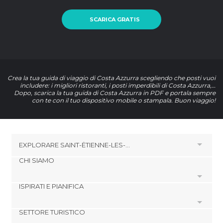
SCARICA GRATIS
Crea la tua guida di viaggio di Costa Azzurra scegliendo che posti vuoi
includere: i migliori ristoranti, i posti imperdibili di Costa Azzurra,…
Dopo, scarica la tua guida di Costa Azzurra in PDF e portala sempre
con te con il tuo dispositivo mobile o stampala. Buon viaggio!
EXPLORARE
SAINT-ÉTIENNE-LES-ORGUES
CHI SIAMO
HOTEL VICINO A SAINT-ÉTIENNE-LES-ORGUES
Hotel a Cruis
ISPIRATI E PIANIFICA
Cookies
Hotel a Sigonce
Politica di privacy
Hotel a Forcalquier
SETTORE TURISTICO
footer@item_discovertips_anchor