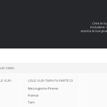
Crea la tu
includere: i
scarica la tua gui
SUR-TARN
LE-SUR-
LISLE-SUR-TARN FA PARTE DI
Mezzogiorno-Pirenei
Francia
Tarn