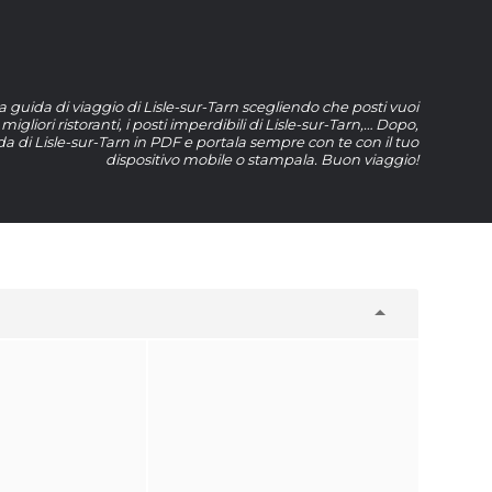
a guida di viaggio di Lisle-sur-Tarn scegliendo che posti vuoi
 migliori ristoranti, i posti imperdibili di Lisle-sur-Tarn,… Dopo,
da di Lisle-sur-Tarn in PDF e portala sempre con te con il tuo
dispositivo mobile o stampala. Buon viaggio!