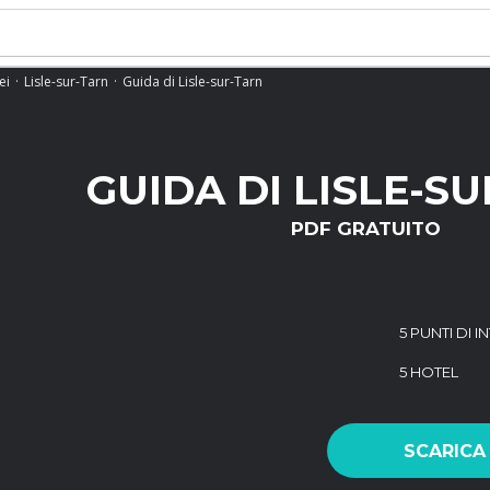
ei
Lisle-sur-Tarn
Guida di Lisle-sur-Tarn
GUIDA DI LISLE-S
PDF GRATUITO
5 PUNTI DI 
5 HOTEL
SCARICA