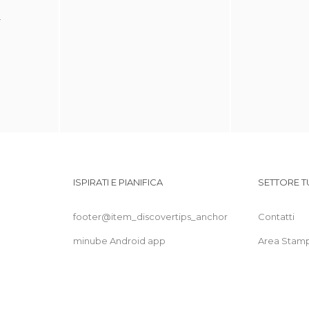
-
ISPIRATI E PIANIFICA
SETTORE T
footer@item_discovertips_anchor
Contatti
minube Android app
Area Stam