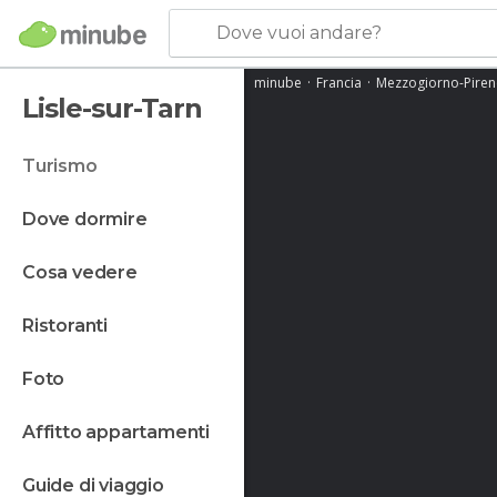
Dove vuoi andare?
minube
Francia
Mezzogiorno-Piren
Lisle-sur-Tarn
turismo
dove dormire
cosa vedere
ristoranti
foto
affitto appartamenti
guide di viaggio