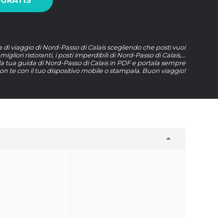
 GRATIS
a di viaggio di Nord-Passo di Calais scegliendo che posti vuoi
 migliori ristoranti, i posti imperdibili di Nord-Passo di Calais,…
la tua guida di Nord-Passo di Calais in PDF e portala sempre
on te con il tuo dispositivo mobile o stampala. Buon viaggio!