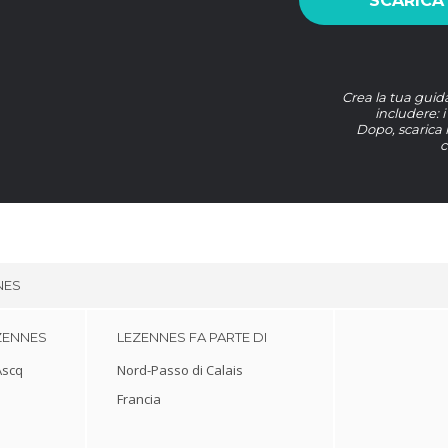
SCARICA
Crea la tua guid
includere: i
Dopo, scarica 
c
NES
EZENNES
LEZENNES FA PARTE DI
Ascq
Nord-Passo di Calais
Francia