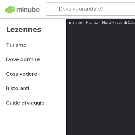
Dove vuoi andare?
minube
Francia
Nord-Passo di Cala
Lezennes
turismo
dove dormire
cosa vedere
ristoranti
guide di viaggio