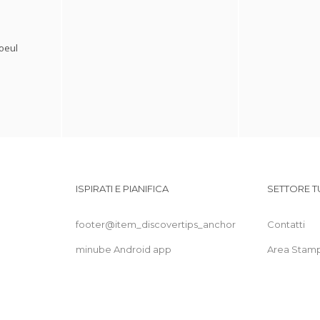
oeul
ISPIRATI E PIANIFICA
SETTORE T
footer@item_discovertips_anchor
Contatti
minube Android app
Area Stam