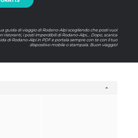
 GRATIS
tua guida di viaggio di Rodano-Alpi scegliendo che posti vuoi
ri ristoranti, i posti imperdibili di Rodano-Alpi,… Dopo, scarica
uida di Rodano-Alpi in PDF e portala sempre con te con il tuo
dispositivo mobile o stampala. Buon viaggio!