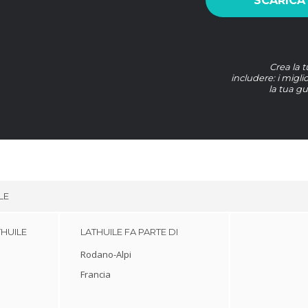
SCARICA
Crea la 
includere: i miglio
la tua g
LE
THUILE
LATHUILE FA PARTE DI
Rodano-Alpi
Francia