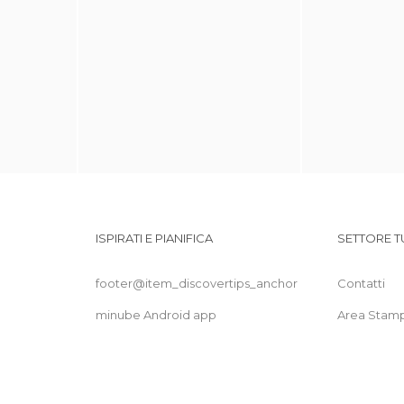
ISPIRATI E PIANIFICA
SETTORE T
footer@item_discovertips_anchor
Contatti
minube Android app
Area Stam