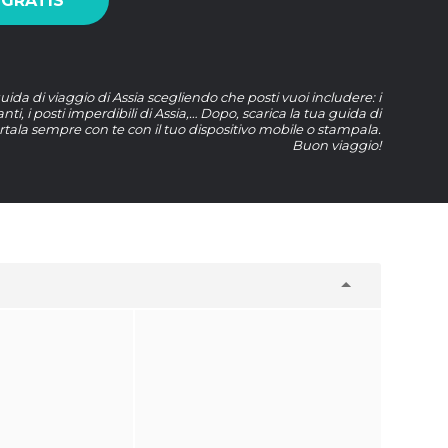
 GRATIS
uida di viaggio di Assia scegliendo che posti vuoi includere: i
ranti, i posti imperdibili di Assia,… Dopo, scarica la tua guida di
rtala sempre con te con il tuo dispositivo mobile o stampala.
Buon viaggio!