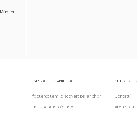
h Münden
ISPIRATI E PIANIFICA
SETTORE T
footer@item_discovertips_anchor
Contatti
minube Android app
Area Stam