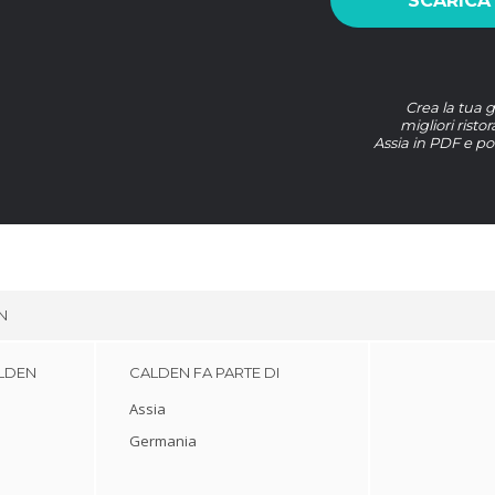
SCARICA
Crea la tua g
migliori risto
Assia in PDF e po
N
ALDEN
CALDEN FA PARTE DI
Assia
Germania