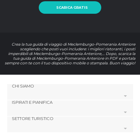
SCARICA GRATIS
Crea la tua guida di viaggio di Meclemburgo-Pomerania Anteriore
scegliendo che posti vuoi includere: i migliori ristoranti, i posti
imperdibili di Meclemburgo-Pomerania Anteriore,… Dopo, scarica la
tua guida di Meclemburgo-Pomerania Anteriore in PDF e portala
sempre con te con il tuo dispositivo mobile o stampala. Buon viaggio!
CHI SIAMO
ISPIRATI E PIANIFICA
Cookies
Politica di privacy
SETTORE TURISTICO
footer@item_discovertips_anchor
Termini e Condizioni
minube Android app
Contatti