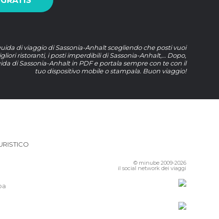
 GRATIS
guida di viaggio di Sassonia-Anhalt scegliendo che posti vuoi
gliori ristoranti, i posti imperdibili di Sassonia-Anhalt,… Dopo,
uida di Sassonia-Anhalt in PDF e portala sempre con te con il
tuo dispositivo mobile o stampala. Buon viaggio!
URISTICO
© minube 2009-2026
il social network dei viaggi
pa