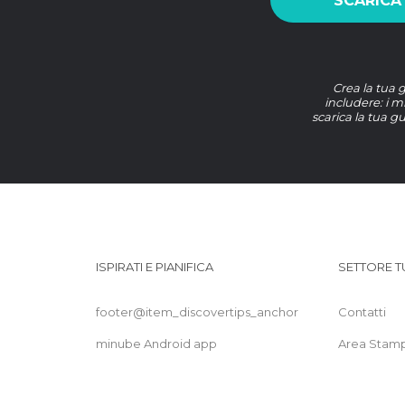
SCARICA
Crea la tua 
includere: i mi
scarica la tua g
ISPIRATI E PIANIFICA
SETTORE T
footer@item_discovertips_anchor
Contatti
minube Android app
Area Stam