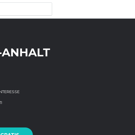
A-ANHALT
 INTERESSE
I