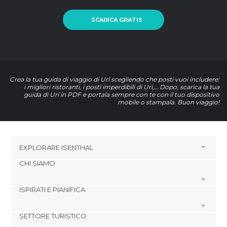
SCARICA GRATIS
Crea la tua guida di viaggio di Uri scegliendo che posti vuoi includere:
i migliori ristoranti, i posti imperdibili di Uri,… Dopo, scarica la tua
guida di Uri in PDF e portala sempre con te con il tuo dispositivo
mobile o stampala. Buon viaggio!
EXPLORARE
ISENTHAL
CHI SIAMO
HOTEL VICINO A ISENTHAL
Hotel a Bauen
ISPIRATI E PIANIFICA
Cookies
Hotel a Flüelen
Politica di privacy
Hotel a Emmetten
SETTORE TURISTICO
footer@item_discovertips_anchor