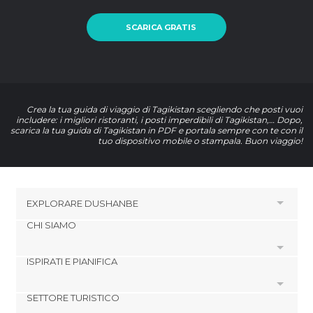
SCARICA GRATIS
Crea la tua guida di viaggio di Tagikistan scegliendo che posti vuoi
includere: i migliori ristoranti, i posti imperdibili di Tagikistan,… Dopo,
scarica la tua guida di Tagikistan in PDF e portala sempre con te con il
tuo dispositivo mobile o stampala. Buon viaggio!
EXPLORARE
DUSHANBE
CHI SIAMO
HOTEL VICINO A DUSHANBE
Hotel a Dushanbe
ISPIRATI E PIANIFICA
Cookies
Hotel a Shahrisabz
Politica di privacy
Hotel a Samarkand
SETTORE TURISTICO
footer@item_discovertips_anchor